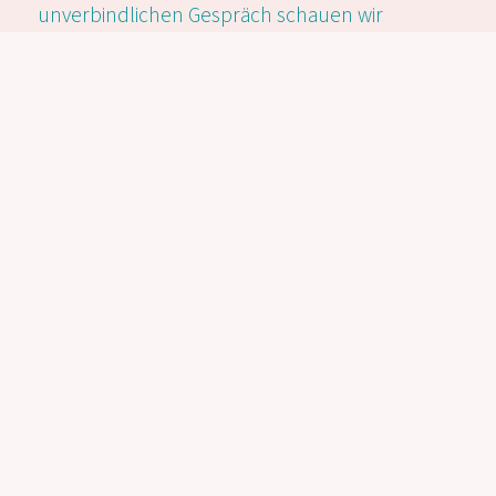
unverbindlichen Gespräch schauen wir
gemeinsam, was euch gerade beschäftigt und
wie ich euch gut begleiten kann.
KENNENLERNGESPRÄCH VEREINBAREN